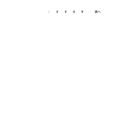
1
2
3
4
5
次へ