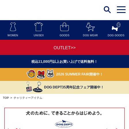
t
o
g
g
l
e
n
WOMEN
UNISEX
GOODS
DOG WEAR
DOG GOODS
a
v
i
OUTLET>>
g
a
t
税込11,000円以上お買い上げで送料無料！
i
o
n
2026 SUMMER FAIR開催中！
DOG DEPT35周年記念フェア開催中！
TOP
>
チャリティーアイテム