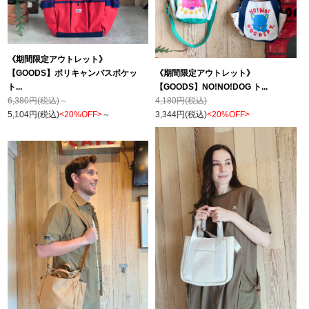
《期間限定アウトレット》
【GOODS】ポリキャンバスポケッ
《期間限定アウトレット》
ト...
【GOODS】NO!NO!DOG ト...
6,380円(税込)
～
4,180円(税込)
5,104円(税込)
<20%OFF>
～
3,344円(税込)
<20%OFF>