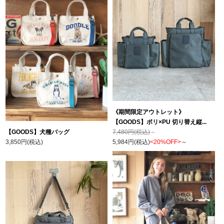
《期間限定アウトレット》
【GOODS】ポリ×PU 切り替え縦...
【GOODS】犬種バッグ
7,480円(税込)
～
3,850円(税込)
5,984円(税込)
<20%OFF>
～