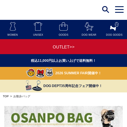
t
o
g
g
l
e
n
WOMEN
UNISEX
GOODS
DOG WEAR
DOG GOODS
a
v
i
OUTLET>>
g
a
t
税込11,000円以上お買い上げで送料無料！
i
o
n
2026 SUMMER FAIR開催中！
DOG DEPT35周年記念フェア開催中！
TOP
>
お散歩バッグ