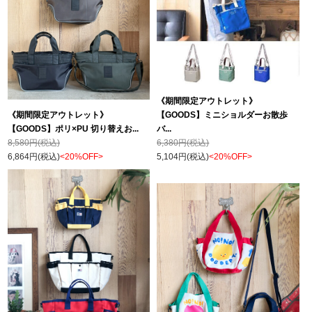
《期間限定アウトレット》
《期間限定アウトレット》
【GOODS】ミニショルダーお散歩
【GOODS】ポリ×PU 切り替えお...
バ...
8,580円(税込)
6,380円(税込)
6,864円(税込)
<20%OFF>
5,104円(税込)
<20%OFF>