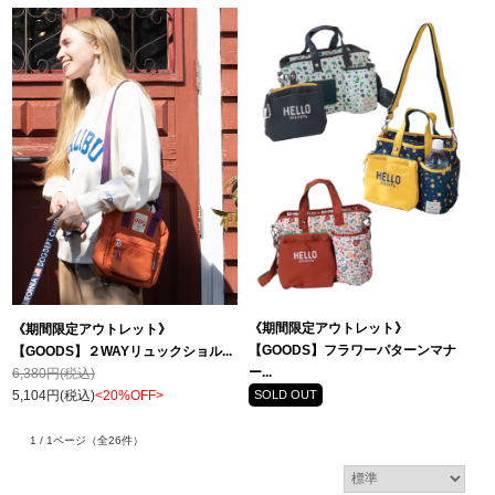
《期間限定アウトレット》
《期間限定アウトレット》
【GOODS】フラワーパターンマナ
【GOODS】２WAYリュックショル...
ー...
6,380円(税込)
5,104円(税込)
<20%OFF>
SOLD OUT
1 / 1ページ
（全26件）