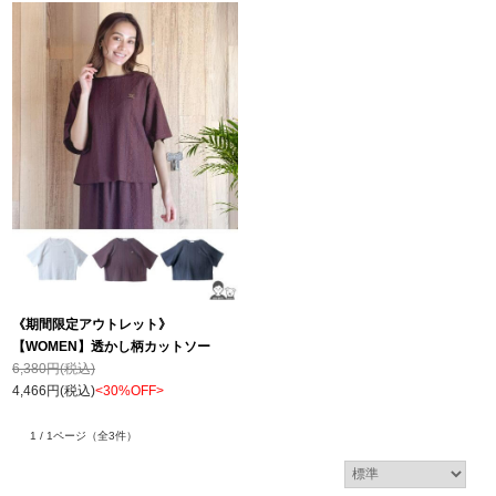
《期間限定アウトレット》
【WOMEN】透かし柄カットソー
6,380円(税込)
4,466円(税込)
<30%OFF>
1 / 1ページ
（全3件）