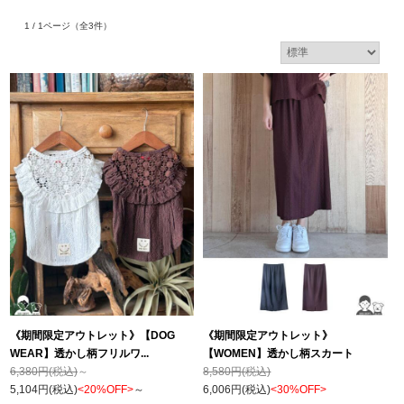
1 / 1ページ
（全3件）
《期間限定アウトレット》【DOG
《期間限定アウトレット》
WEAR】透かし柄フリルワ...
【WOMEN】透かし柄スカート
6,380円(税込)
～
8,580円(税込)
5,104円(税込)
<20%OFF>
～
6,006円(税込)
<30%OFF>