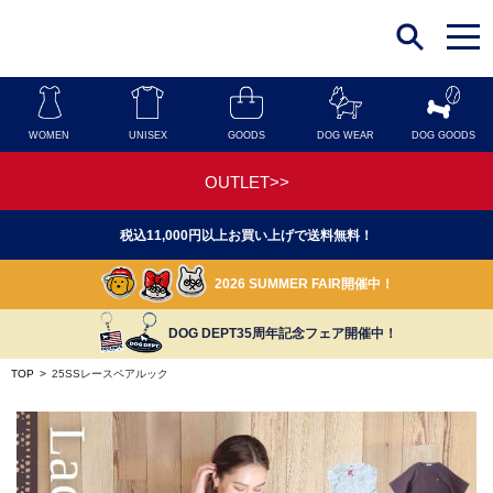
t
o
g
g
l
e
n
WOMEN
UNISEX
GOODS
DOG WEAR
DOG GOODS
a
v
i
OUTLET>>
g
a
t
税込11,000円以上お買い上げで送料無料！
i
o
n
2026 SUMMER FAIR開催中！
DOG DEPT35周年記念フェア開催中！
TOP
>
25SSレースペアルック