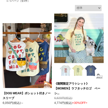
1 / 1ページ
（全2件）
《期間限定アウトレット》
【WOMEN】ラフタッチロゴ ベー
【DOG WEAR】ポシェット付きノー
シ...
スリーブ
6,820円(税込)
6,050円(税込)
～
4,774円(税込)
<30%OFF>