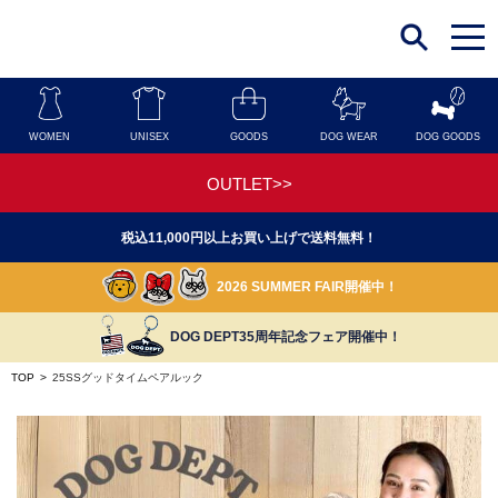
t
o
g
g
l
e
n
WOMEN
UNISEX
GOODS
DOG WEAR
DOG GOODS
a
v
i
OUTLET>>
g
a
t
税込11,000円以上お買い上げで送料無料！
i
o
n
2026 SUMMER FAIR開催中！
DOG DEPT35周年記念フェア開催中！
TOP
>
25SSグッドタイムペアルック