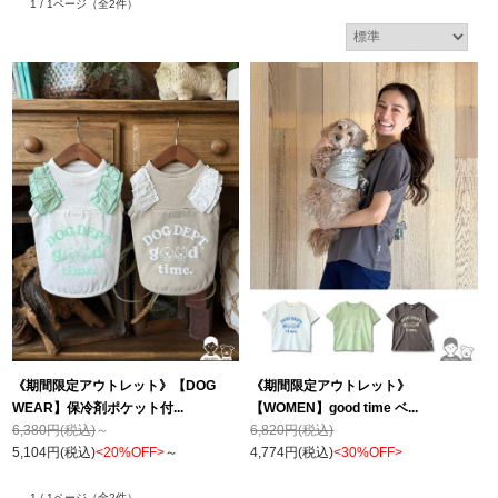
1 / 1ページ
（全2件）
《期間限定アウトレット》【DOG
《期間限定アウトレット》
WEAR】保冷剤ポケット付...
【WOMEN】good time ベ...
6,380円(税込)
～
6,820円(税込)
5,104円(税込)
<20%OFF>
～
4,774円(税込)
<30%OFF>
1 / 1ページ
（全2件）