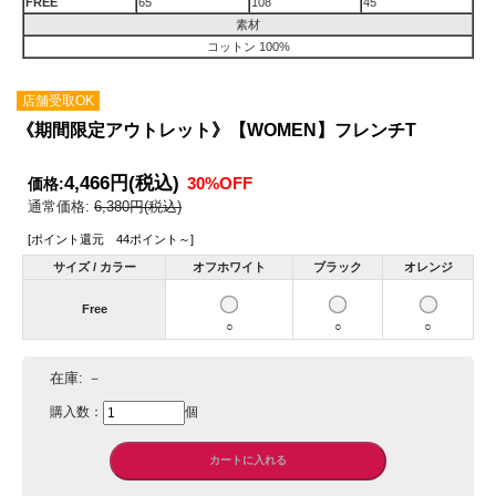
FREE
65
108
45
素材
コットン 100%
店舗受取OK
《期間限定アウトレット》【WOMEN】フレンチT
4,466円
(税込)
30%OFF
価格:
通常価格:
6,380円(税込)
[ポイント還元 44ポイント～]
サイズ / カラー
オフホワイト
ブラック
オレンジ
Free
○
○
○
在庫:
－
購入数：
個