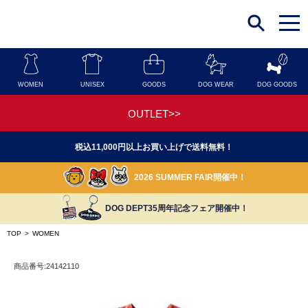
t
o
g
g
l
e
n
WOMEN
UNISEX
GOODS
DOG WEAR
DOG GOODS
a
v
i
OUTLET>>
g
a
t
税込11,000円以上お買い上げで送料無料！
i
o
n
2026 SUMMER FAIR開催中！
DOG DEPT35周年記念フェア開催中！
TOP
>
WOMEN
商品番号:24142110