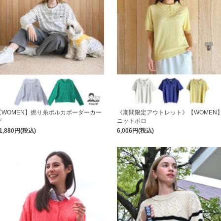
【WOMEN】撚り糸ポルカボーダーカー
《期間限定アウトレット》【WOMEN
デ
ニットポロ
1,880円(税込)
6,006円(税込)