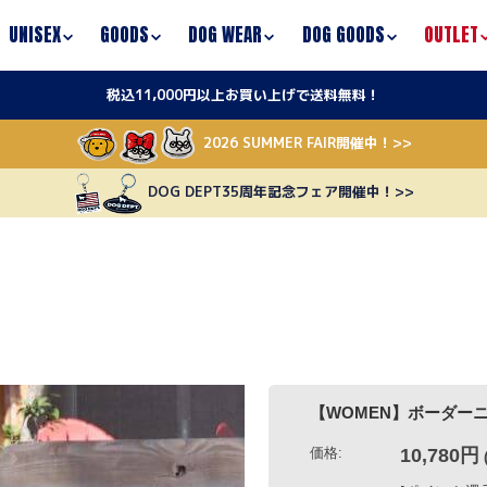
UNISEX
GOODS
DOG WEAR
DOG GOODS
OUTLET
税込11,000円以上お買い上げで送料無料！
2026 SUMMER FAIR開催中！>>
DOG DEPT35周年記念フェア開催中！>>
【WOMEN】ボーダーニットカーデ
価格:
10,780円
(税込)
[ポイント還元 107ポイント
サイズ / カラー