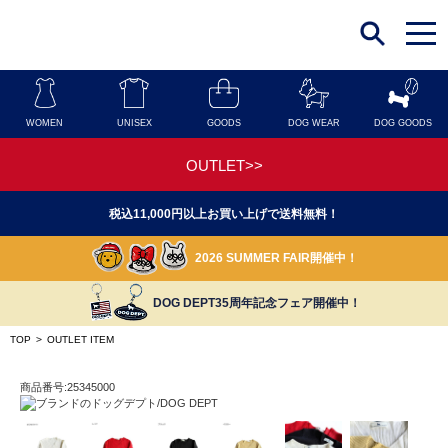
t
o
g
g
l
e
n
WOMEN
UNISEX
GOODS
DOG WEAR
DOG GOODS
a
v
i
OUTLET>>
g
a
t
税込11,000円以上お買い上げで送料無料！
i
o
n
2026 SUMMER FAIR開催中！
DOG DEPT35周年記念フェア開催中！
TOP
>
OUTLET ITEM
商品番号:25345000