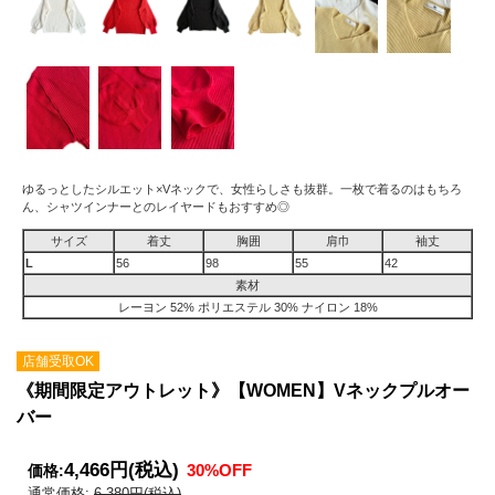
ゆるっとしたシルエット×Vネックで、女性らしさも抜群。一枚で着るのはもちろ
ん、シャツインナーとのレイヤードもおすすめ◎
サイズ
着丈
胸囲
肩巾
袖丈
L
56
98
55
42
素材
レーヨン 52% ポリエステル 30% ナイロン 18%
店舗受取OK
《期間限定アウトレット》【WOMEN】Vネックプルオー
バー
4,466円
(税込)
30%OFF
価格:
通常価格:
6,380円(税込)