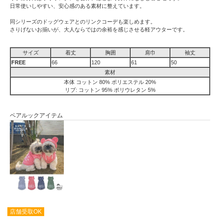
日常使いしやすい、安心感のある素材に整えています。
同シリーズのドッグウェアとのリンクコーデも楽しめます。
さりげないお揃いが、大人ならではの余裕を感じさせる軽アウターです。
サイズ
着丈
胸囲
肩巾
袖丈
FREE
66
120
61
50
素材
本体 コットン 80% ポリエステル 20%
リブ: コットン 95% ポリウレタン 5%
ペアルックアイテム
店舗受取OK