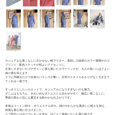
カジュアルな着こなしに欠かせない軽アウター。着回し力抜群のカラー展開やロゴ
プリント・配色ステッチが程よいアクセントに。
主張しすぎないロゴデザインと落ち着いたカラーリングが、大人の装いにほどよい
抜け感を添えます。
ラフに羽織るだけで全体のバランスが整い、日常のスタイルをさりげなく引き立て
てくれる一着です。
すっきりとしたシルエットで、カジュアルになりすぎないのも魅力。
デニムはもちろん、きれいめなボトムスとも合わせやすく、幅広い着こなしに。
季節の変わり目にも重宝する軽やかな仕上がりです。
本体はコットン80％・ポリエステル20％。綿のやわらかな風合いに軽さを加え、
快適な着心地に仕上げました。
リブ部分にはポリウレタンを含み、ほどよく身体になじむ着心地です。