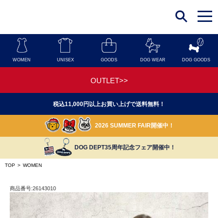
t
o
g
g
l
e
n
WOMEN
UNISEX
GOODS
DOG WEAR
DOG GOODS
a
v
i
OUTLET>>
g
a
t
税込11,000円以上お買い上げで送料無料！
i
o
n
2026 SUMMER FAIR開催中！
DOG DEPT35周年記念フェア開催中！
TOP
>
WOMEN
商品番号:26143010