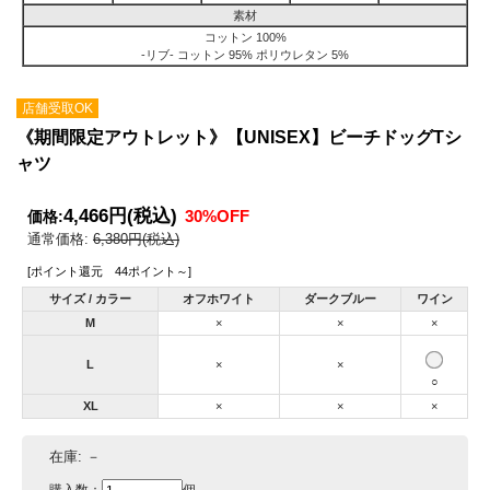
素材
コットン 100%
-リブ- コットン 95% ポリウレタン 5%
店舗受取OK
《期間限定アウトレット》【UNISEX】ビーチドッグTシ
ャツ
4,466円
(税込)
30%OFF
価格:
通常価格:
6,380円(税込)
[ポイント還元 44ポイント～]
サイズ / カラー
オフホワイト
ダークブルー
ワイン
M
×
×
×
L
×
×
○
XL
×
×
×
在庫:
－