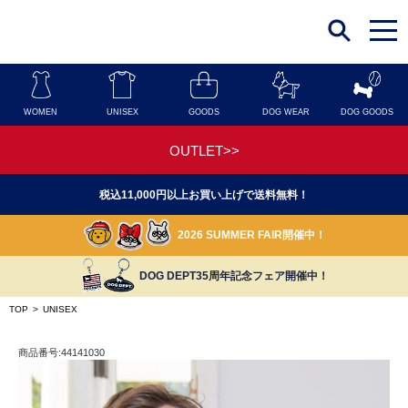
t
o
g
g
l
e
n
WOMEN
UNISEX
GOODS
DOG WEAR
DOG GOODS
a
v
i
OUTLET>>
g
a
t
税込11,000円以上お買い上げで送料無料！
i
o
n
2026 SUMMER FAIR開催中！
DOG DEPT35周年記念フェア開催中！
TOP
>
UNISEX
商品番号:44141030