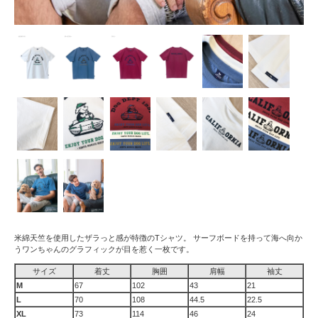
米綿天竺を使用したザラっと感が特徴のTシャツ。 サーフボードを持って海へ向か
うワンちゃんのグラフィックが目を惹く一枚です。
サイズ
着丈
胸囲
肩幅
袖丈
M
67
102
43
21
L
70
108
44.5
22.5
XL
73
114
46
24