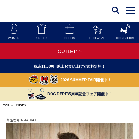
t
o
g
g
l
e
n
WOMEN
UNISEX
GOODS
DOG WEAR
DOG GOODS
a
v
i
OUTLET>>
g
a
t
税込11,000円以上お買い上げで送料無料！
i
o
n
2026 SUMMER FAIR開催中！
DOG DEPT35周年記念フェア開催中！
TOP
>
UNISEX
商品番号:46141040