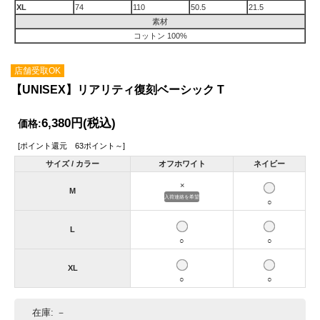
XL
74
110
50.5
21.5
素材
コットン 100%
店舗受取OK
【UNISEX】リアリティ復刻ベーシック T
6,380円
(税込)
価格:
[ポイント還元 63ポイント～]
サイズ / カラー
オフホワイト
ネイビー
×
M
入荷連絡を希望
○
L
○
○
XL
○
○
在庫:
－