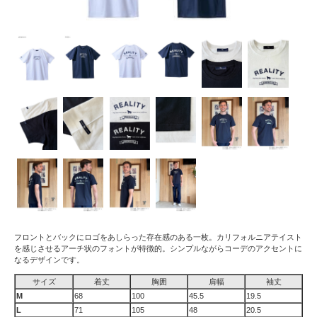
フロントとバックにロゴをあしらった存在感のある一枚。カリフォルニアテイスト
を感じさせるアーチ状のフォントが特徴的。シンプルながらコーデのアクセントに
なるデザインです。
サイズ
着丈
胸囲
肩幅
袖丈
M
68
100
45.5
19.5
L
71
105
48
20.5