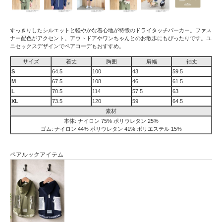
すっきりしたシルエットと軽やかな着心地が特徴のドライタッチパーカー。ファス
ナー配色がアクセント。アウトドアやワンちゃんとのお散歩にもぴったりです。ユ
ニセックスデザインでペアコーデもおすすめ。
サイズ
着丈
胸囲
肩幅
袖丈
S
64.5
100
43
59.5
M
67.5
108
46
61.5
L
70.5
114
57.5
63
XL
73.5
120
59
64.5
素材
本体: ナイロン 75% ポリウレタン 25%
ゴム: ナイロン 44% ポリウレタン 41% ポリエステル 15%
ペアルックアイテム