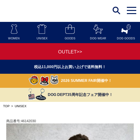
t
o
g
g
l
e
n
WOMEN
UNISEX
GOODS
DOG WEAR
DOG GOODS
a
v
i
OUTLET>>
g
a
t
税込11,000円以上お買い上げで送料無料！
i
o
n
2026 SUMMER FAIR開催中！
DOG DEPT35周年記念フェア開催中！
TOP
>
UNISEX
商品番号:46142030