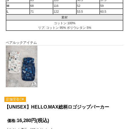
S
65
110
50.5
57.5
M
68
116
52
59
L
71
122
53.5
60.5
素材
コットン 100%
リブ: コットン 95% ポリウレタン 5%
ペアルックアイテム
店舗受取OK
【UNISEX】HELLO.MAX総柄ロゴジップパーカー
16,280円
(税込)
価格: