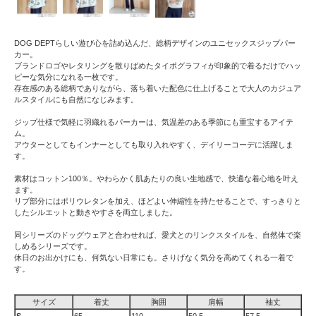
DOG DEPTらしい遊び心を詰め込んだ、総柄デザインのユニセックスジップパー
カー。
ブランドロゴやレタリングを散りばめたタイポグラフィが印象的で着るだけでハッ
ピーな気分になれる一枚です。
存在感のある総柄でありながら、落ち着いた配色に仕上げることで大人のカジュア
ルスタイルにも自然になじみます。
ジップ仕様で気軽に羽織れるパーカーは、気温差のある季節にも重宝するアイテ
ム。
アウターとしてもインナーとしても取り入れやすく、デイリーコーデに活躍しま
す。
素材はコットン100％。やわらかく肌あたりの良い生地感で、快適な着心地を叶え
ます。
リブ部分にはポリウレタンを加え、ほどよい伸縮性を持たせることで、すっきりと
したシルエットと動きやすさを両立しました。
同シリーズのドッグウェアと合わせれば、愛犬とのリンクスタイルを、自然体で楽
しめるシリーズです。
休日のお出かけにも、何気ない日常にも。さりげなく気分を高めてくれる一着で
す。
サイズ
着丈
胸囲
肩幅
袖丈