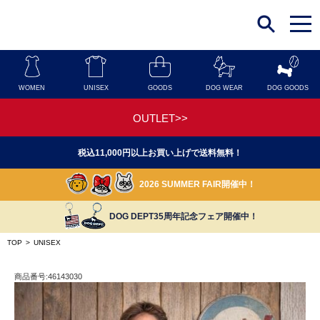
t
o
g
g
l
e
n
WOMEN
UNISEX
GOODS
DOG WEAR
DOG GOODS
a
v
i
OUTLET>>
g
a
t
税込11,000円以上お買い上げで送料無料！
i
o
n
2026 SUMMER FAIR開催中！
DOG DEPT35周年記念フェア開催中！
TOP
>
UNISEX
商品番号:46143030