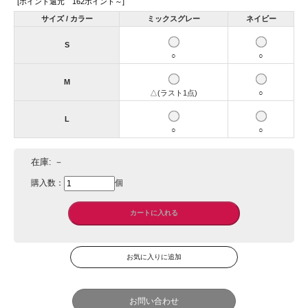
[ポイント還元 162ポイント～]
サイズ / カラー
ミックスグレー
ネイビー
S
○
○
M
△(ラスト1点)
○
L
○
○
在庫:
－
購入数：
個
お問い合わせ