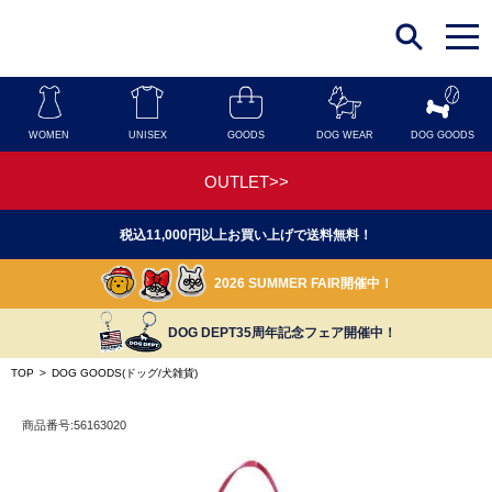
t
o
g
g
l
e
n
WOMEN
UNISEX
GOODS
DOG WEAR
DOG GOODS
a
v
i
OUTLET>>
g
a
t
税込11,000円以上お買い上げで送料無料！
i
o
n
2026 SUMMER FAIR開催中！
DOG DEPT35周年記念フェア開催中！
TOP
>
DOG GOODS(ドッグ/犬雑貨)
商品番号:56163020