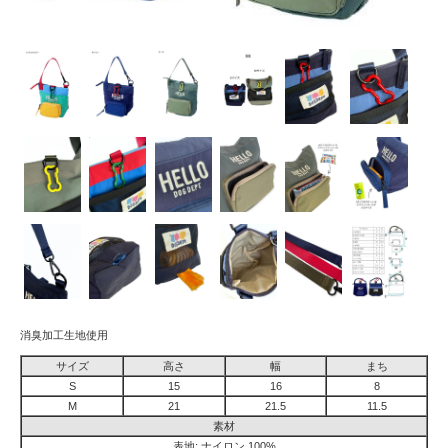
消臭加工生地使用
サイズ
高さ
幅
まち
S
15
16
8
M
21
21.5
11.5
素材
表地: ナイロン 100%