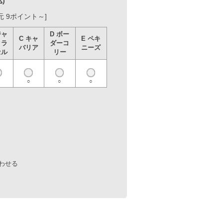
D ボー
E ペキ
ダーコ
ニーズ
リー
○
○