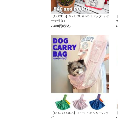
【GOODS】MY DOG is No.1バッグ （ポ
【
ーチ付き）
7,480円(税込)
4
【DOG GOODS】メッシュキャリーバッ
グ