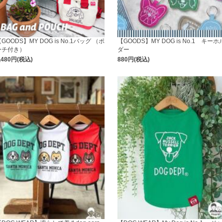
GOODS】MY DOG is No.1バッグ （ポ
【GOODS】MY DOG is No.1 キーホ
ーチ付き）
ダー
,480円(税込)
880円(税込)