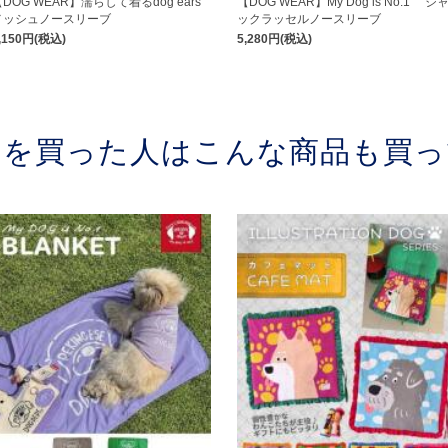
DOG WEAR】濡らして着るdog ears
【DOG WEAR】My Dog is No.1 ジ
メッシュノースリーブ
ックラッセルノースリーブ
,150円(税込)
5,280円(税込)
品を買った人はこんな商品も買っ