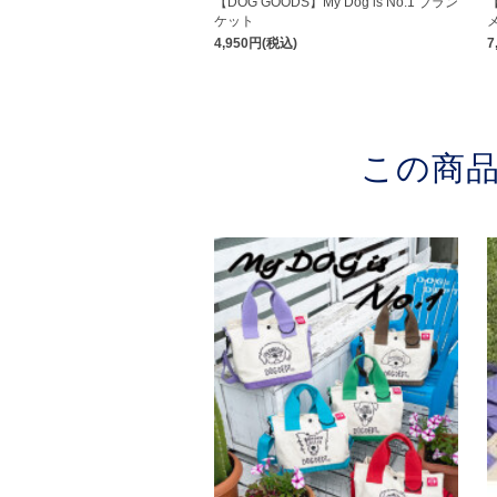
【DOG GOODS】My Dog is No.1 ブラン
【
ケット
4,950円(税込)
7
この商