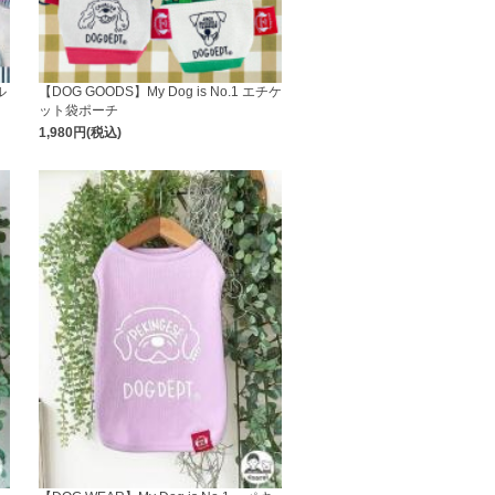
ル
【DOG GOODS】My Dog is No.1 エチケ
ット袋ポーチ
1,980円(税込)