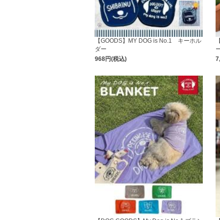
【GOODS】MY DOG is No.1 キーホル
【
ダー
968円(税込)
7