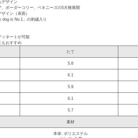
るデザイン
ア、ボーダーコリー、ペキニーズの5犬種展開
デザイン（表面）
 dog is No.1」の刺繍入り
ディネートが可能
にもおすすめ
たて
5.8
6.1
5.9
6.1
5.7
素材
本体: ポリエステル