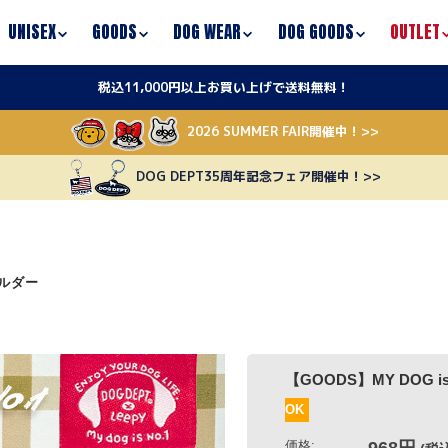
UNISEX
GOODS
DOG WEAR
DOG GOODS
OUTLET
税込11,000円以上お買い上げで送料無料！
2026 SUMMER FAIR開催中！>>
DOG DEPT35周年記念フェア開催中！>>
ホルダー
【GOODS】MY DOG is No.1 キ
OK
価格:
968円
(税込)
[ポイント還元 9ポイント～