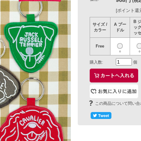
B ジャ
サイズ /
A プー
C キャ
ックラ
カラー
ドル
バリア
ッセル
Free
○
○
○
購入数:
個
この商品について問い合わせる