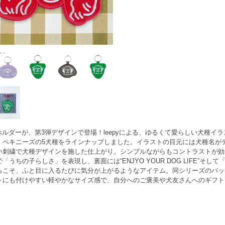
ズのキーホルダーが、第3弾デザインで登場！leepyによる、ゆるくて愛らしい犬
、ペキニーズの5犬種をラインナップしました。イラストの目元には犬種名が
い刺繍で犬種デザインを施した仕上がり。シンプルながらもコントラストが効
の子らしさ」を表現し、裏面には“ENJYO YOUR DOG LIFE”そして「my
らこそ、ふと目に入るたびに気分が上がるようなアイテム。同シリーズのバッ
トにも付けやすい軽やかなサイズ感で、自分へのご褒美や犬友さんへのギフト