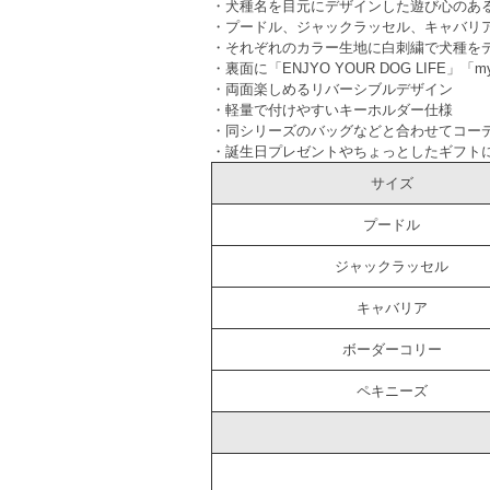
・犬種名を目元にデザインした遊び心のあ
・プードル、ジャックラッセル、キャバリ
・それぞれのカラー生地に白刺繍で犬種を
・裏面に「ENJYO YOUR DOG LIFE」「my
・両面楽しめるリバーシブルデザイン
・軽量で付けやすいキーホルダー仕様
・同シリーズのバッグなどと合わせてコー
・誕生日プレゼントやちょっとしたギフト
サイズ
プードル
ジャックラッセル
キャバリア
ボーダーコリー
ペキニーズ