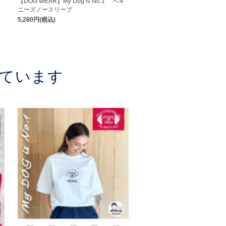
ャ
【DOG WEAR】My Dog is No.1 ペキ
ニーズノースリーブ
5,280円(税込)
ています