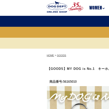
WOMEN
HOME
>
GOODS
【GOODS】MY DOG is No.1 キー
商品番号:56165010