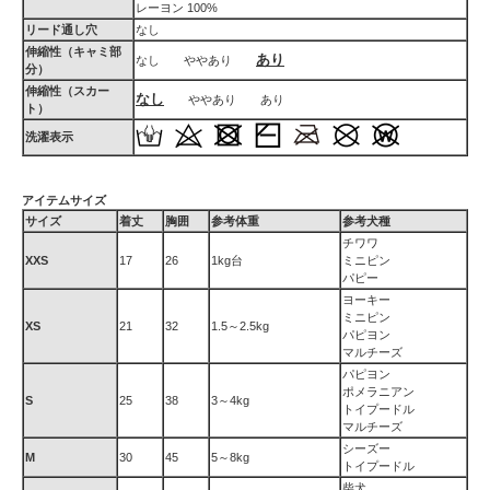
レーヨン 100%
リード通し穴
なし
伸縮性（キャミ部
あり
なし ややあり
分）
伸縮性（スカー
なし
ややあり あり
ト）
洗濯表示
アイテムサイズ
サイズ
着丈
胸囲
参考体重
参考犬種
チワワ
XXS
17
26
1kg台
ミニピン
パピー
ヨーキー
ミニピン
XS
21
32
1.5～2.5kg
パピヨン
マルチーズ
パピヨン
ポメラニアン
S
25
38
3～4kg
トイプードル
マルチーズ
シーズー
M
30
45
5～8kg
トイプードル
柴犬