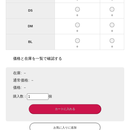
DS
○
○
DM
○
○
BL
○
○
価格と在庫を一覧で確認する
在庫:
－
通常価格:
－
価格:
－
購入数：
個