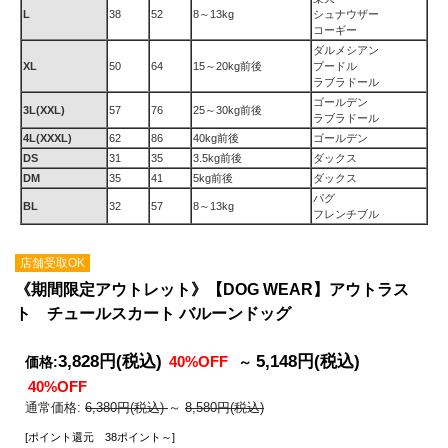
L
38
52
8～13kg
シュナウザー
コーギー
ダルメシアン
XL
50
64
15～20kg前後
プードル
ラブラドール
ゴールデン
3L(XXL)
57
76
25～30kg前後
ラブラドール
4L(XXXL)
62
86
40kg前後
ゴールデン
DS
31
35
3.5kg前後
ダックス
DM
35
41
5kg前後
ダックス
パグ
BL
32
57
8～13kg
フレンチブル
店舗受取OK
《期間限定アウトレット》【DOG WEAR】アウトラス
ト チュールスカート バルーンドッグ
3,828円
(税込)
5,148円
(税込)
40%OFF
価格:
～
40%OFF
通常価格:
6,380円(税込)
～
8,580円(税込)
[ポイント還元 38ポイント～]