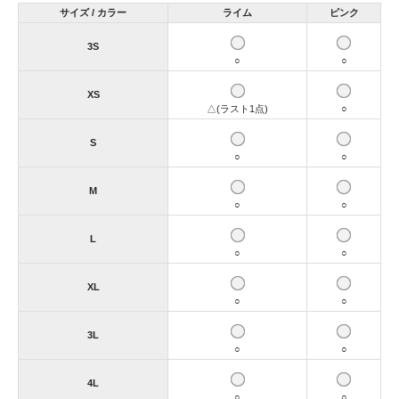
サイズ / カラー
ライム
ピンク
3S
○
○
XS
△(ラスト1点)
○
S
○
○
M
○
○
L
○
○
XL
○
○
3L
○
○
4L
○
○