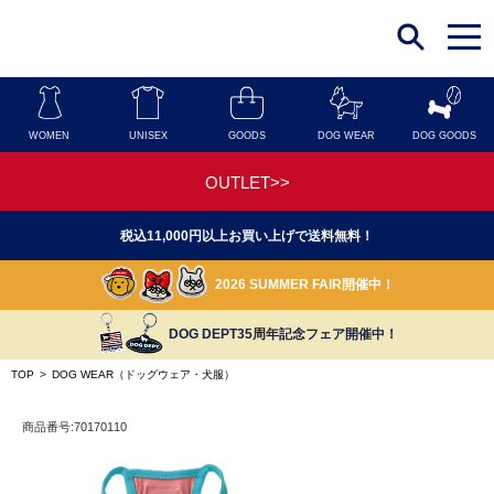
t
o
g
g
l
e
n
WOMEN
UNISEX
GOODS
DOG WEAR
DOG GOODS
a
v
i
OUTLET>>
g
a
t
税込11,000円以上お買い上げで送料無料！
i
o
n
2026 SUMMER FAIR開催中！
DOG DEPT35周年記念フェア開催中！
TOP
>
DOG WEAR（ドッグウェア・犬服）
商品番号:70170110