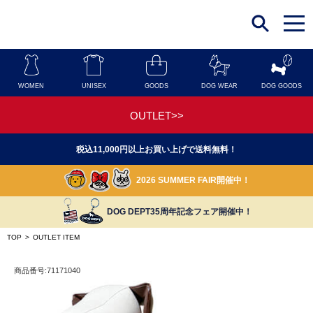
t
o
g
g
l
e
n
WOMEN
UNISEX
GOODS
DOG WEAR
DOG GOODS
a
v
i
OUTLET>>
g
a
t
税込11,000円以上お買い上げで送料無料！
i
o
n
2026 SUMMER FAIR開催中！
DOG DEPT35周年記念フェア開催中！
TOP
>
OUTLET ITEM
商品番号:71171040