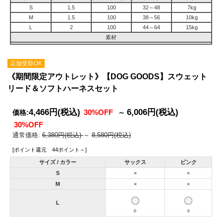
S
1.5
100
32～48
7kg
M
1.5
100
38～56
10kg
L
2
100
44～64
15kg
素材
店舗受取OK
《期間限定アウトレット》【DOG GOODS】スウェット
リード＆ソフトハーネスセット
4,466円
(税込)
6,006円
(税込)
30%OFF
価格:
～
30%OFF
通常価格:
6,380円(税込)
～
8,580円(税込)
[ポイント還元 44ポイント～]
サイズ / カラー
サックス
ピンク
S
×
×
M
×
×
L
○
○