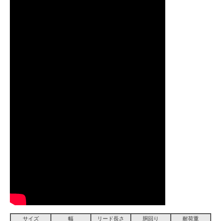
サイズ
幅
リード長さ
胴回り
耐荷重