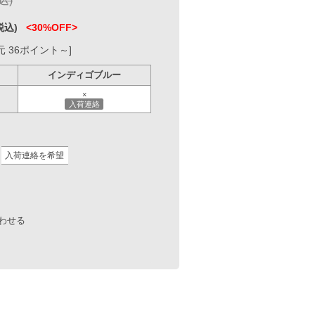
～]
ンディゴブルー
×
入荷連絡
望