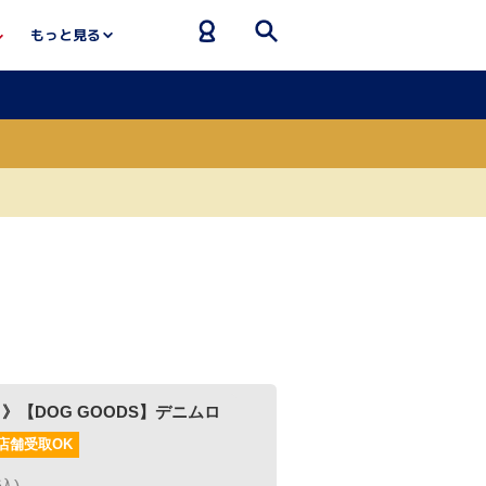
もっと見る
OODS】デニムロ
F>