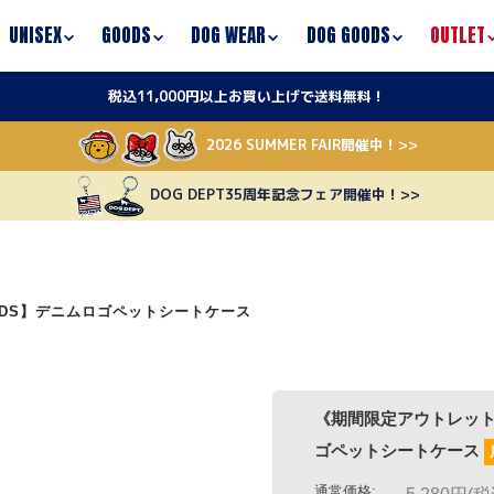
UNISEX
GOODS
DOG WEAR
DOG GOODS
OUTLET
税込11,000円以上お買い上げで送料無料！
2026 SUMMER FAIR開催中！>>
DOG DEPT35周年記念フェア開催中！>>
ODS】デニムロゴペットシートケース
《期間限定アウトレット》【DOG G
ゴペットシートケース
店舗受取OK
通常価格:
5,280円(税込)
価格:
3,696円
(税込)
<30%OF