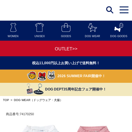
t
o
g
g
l
e
n
WOMEN
UNISEX
GOODS
DOG WEAR
DOG GOODS
a
v
i
OUTLET>>
g
a
t
税込11,000円以上お買い上げで送料無料！
i
o
n
2026 SUMMER FAIR開催中！
DOG DEPT35周年記念フェア開催中！
TOP
>
DOG WEAR（ドッグウェア・犬服）
商品番号:74170250