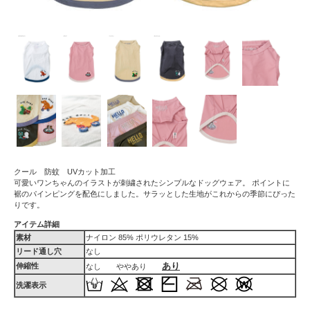
クール 防蚊 UVカット加工
可愛いワンちゃんのイラストが刺繍されたシンプルなドッグウェア。 ポイントに
裾のパインピングを配色にしました。サラッとした生地がこれからの季節にぴった
りです。
アイテム詳細
素材
ナイロン 85% ポリウレタン 15%
リード通し穴
なし
あり
伸縮性
なし ややあり
洗濯表示