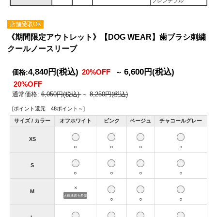
フレンチブル
店舗受取OK
《期間限定アウトレット》【DOG WEAR】歯ブラシ刺繍
クールノースリーブ
4,840円
(税込)
6,600円
(税込)
20%OFF
価格:
～
20%OFF
通常価格:
6,050円(税込)
～
8,250円(税込)
[ポイント還元 48ポイント～]
サイズ / カラー
オフホワイト
ピンク
ベージュ
チャコールグレー
XS
○
○
○
○
S
○
○
○
○
×
M
入荷連絡を希望
○
○
○