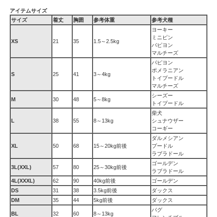
アイテムサイズ
サイズ
着丈
胸囲
参考体重
参考犬種
ヨーキー
ミニピン
XS
21
35
1.5～2.5kg
パピヨン
マルチーズ
パピヨン
ポメラニアン
S
25
41
3～4kg
トイプードル
マルチーズ
シーズー
M
30
48
5～8kg
トイプードル
柴犬
L
38
55
8～13kg
シュナウザー
コーギー
ダルメシアン
XL
50
68
15～20kg前後
プードル
ラブラドール
ゴールデン
3L(XXL)
57
80
25～30kg前後
ラブラドール
4L(XXXL)
62
90
40kg前後
ゴールデン
DS
31
38
3.5kg前後
ダックス
DM
35
44
5kg前後
ダックス
パグ
BL
32
60
8～13kg