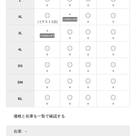
L
○
○
○
○
×
XL
入荷連絡を希望
△(ラスト1点)
○
○
×
3L
入荷連絡を希望
○
○
○
4L
○
○
○
○
DS
○
○
○
○
DM
○
○
○
○
BL
○
○
○
○
価格と在庫を一覧で確認する
在庫:
－