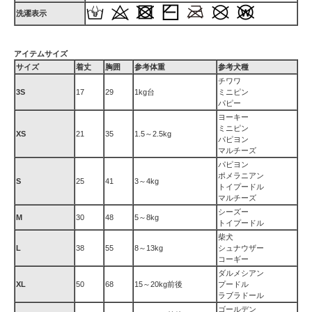
洗濯表示
アイテムサイズ
サイズ
着丈
胸囲
参考体重
参考犬種
チワワ
3S
17
29
1kg台
ミニピン
パピー
ヨーキー
ミニピン
XS
21
35
1.5～2.5kg
パピヨン
マルチーズ
パピヨン
ポメラニアン
S
25
41
3～4kg
トイプードル
マルチーズ
シーズー
M
30
48
5～8kg
トイプードル
柴犬
L
38
55
8～13kg
シュナウザー
コーギー
ダルメシアン
XL
50
68
15～20kg前後
プードル
ラブラドール
ゴールデン