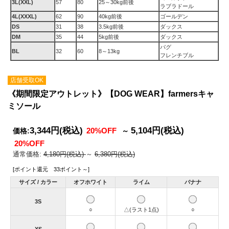
3L(XXL)
57
80
25～30kg前後
ラブラドール
4L(XXXL)
62
90
40kg前後
ゴールデン
DS
31
38
3.5kg前後
ダックス
DM
35
44
5kg前後
ダックス
パグ
BL
32
60
8～13kg
フレンチブル
店舗受取OK
《期間限定アウトレット》【DOG WEAR】farmersキャ
ミソール
3,344円
(税込)
5,104円
(税込)
20%OFF
価格:
～
20%OFF
通常価格:
4,180円(税込)
～
6,380円(税込)
[ポイント還元 33ポイント～]
サイズ / カラー
オフホワイト
ライム
バナナ
3S
○
△(ラスト1点)
○