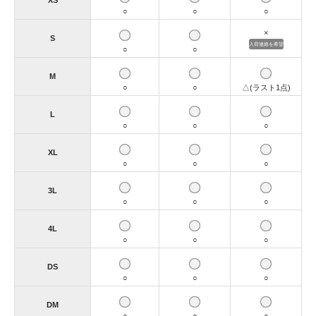
XS
○
○
○
×
S
入荷連絡を希望
○
○
M
○
○
△(ラスト1点)
L
○
○
○
XL
○
○
○
3L
○
○
○
4L
○
○
○
DS
○
○
○
DM