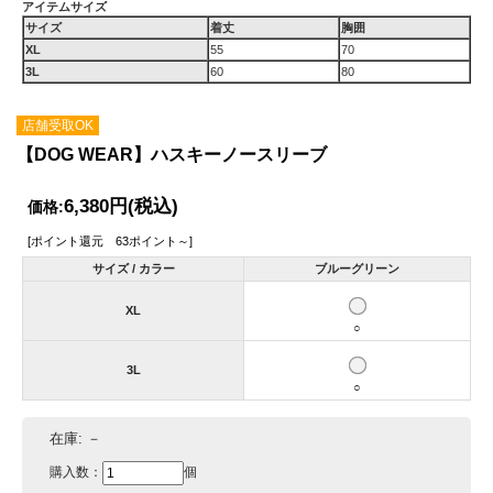
アイテムサイズ
サイズ
着丈
胸囲
XL
55
70
3L
60
80
店舗受取OK
【DOG WEAR】ハスキーノースリーブ
6,380円
(税込)
価格:
[ポイント還元 63ポイント～]
サイズ / カラー
ブルーグリーン
XL
○
3L
○
在庫:
－
購入数：
個