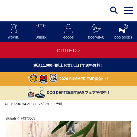
t
o
g
g
l
e
n
WOMEN
UNISEX
GOODS
DOG WEAR
DOG GOODS
a
v
i
OUTLET>>
g
a
t
税込11,000円以上お買い上げで送料無料！
i
o
n
2026 SUMMER FAIR開催中！
DOG DEPT35周年記念フェア開催中！
TOP
>
DOG WEAR（ドッグウェア・犬服）
商品番号:74373003