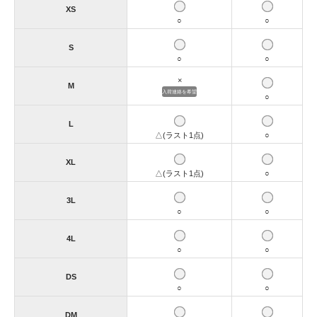
XS
○
○
S
○
○
×
M
入荷連絡を希望
○
L
△(ラスト1点)
○
XL
△(ラスト1点)
○
3L
○
○
4L
○
○
DS
○
○
DM