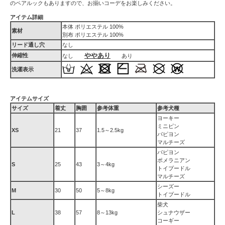
のペアルックもありますので、お揃いコーデをお楽しみください。
アイテム詳細
本体 ポリエステル 100%
素材
別布 ポリエステル 100%
リード通し穴
なし
ややあり
伸縮性
なし
あり
洗濯表示
アイテムサイズ
サイズ
着丈
胸囲
参考体重
参考犬種
ヨーキー
ミニピン
XS
21
37
1.5～2.5kg
パピヨン
マルチーズ
パピヨン
ポメラニアン
S
25
43
3～4kg
トイプードル
マルチーズ
シーズー
M
30
50
5～8kg
トイプードル
柴犬
L
38
57
8～13kg
シュナウザー
コーギー