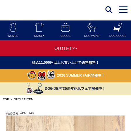
t
o
g
g
l
e
n
WOMEN
UNISEX
GOODS
DOG WEAR
DOG GOODS
a
v
i
OUTLET>>
g
a
t
税込11,000円以上お買い上げで送料無料！
i
o
n
2026 SUMMER FAIR開催中！
DOG DEPT35周年記念フェア開催中！
TOP
>
OUTLET ITEM
商品番号:74373140