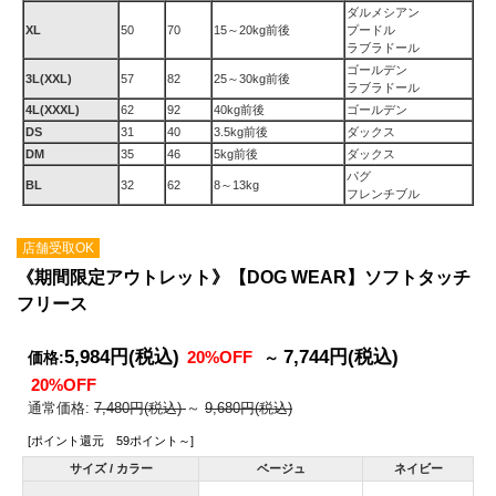
ダルメシアン
XL
50
70
15～20kg前後
プードル
ラブラドール
ゴールデン
3L(XXL)
57
82
25～30kg前後
ラブラドール
4L(XXXL)
62
92
40kg前後
ゴールデン
DS
31
40
3.5kg前後
ダックス
DM
35
46
5kg前後
ダックス
パグ
BL
32
62
8～13kg
フレンチブル
店舗受取OK
《期間限定アウトレット》【DOG WEAR】ソフトタッチ
フリース
5,984円
(税込)
7,744円
(税込)
20%OFF
価格:
～
20%OFF
通常価格:
7,480円(税込)
～
9,680円(税込)
[ポイント還元 59ポイント～]
サイズ / カラー
ベージュ
ネイビー