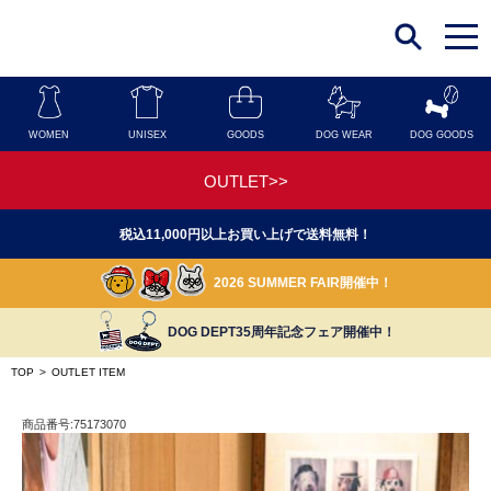
t
o
g
g
l
e
n
WOMEN
UNISEX
GOODS
DOG WEAR
DOG GOODS
a
v
i
OUTLET>>
g
a
t
税込11,000円以上お買い上げで送料無料！
i
o
n
2026 SUMMER FAIR開催中！
DOG DEPT35周年記念フェア開催中！
TOP
>
OUTLET ITEM
商品番号:75173070