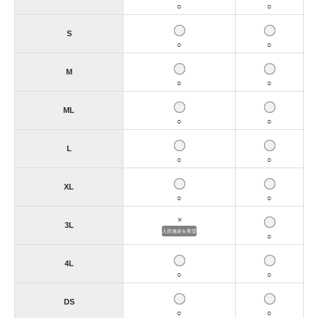
○
○
S
○
○
M
○
○
ML
○
○
L
○
○
XL
○
○
×
3L
入荷連絡を希望
○
4L
○
○
DS
○
○