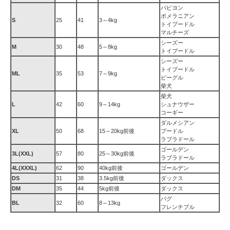
パピヨン
ポメラニアン
S
25
41
3～4kg
トイプードル
マルチーズ
シーズー
M
30
48
5～8kg
トイプードル
シーズー
トイプードル
ML
35
53
7～9kg
ビーグル
柴犬
柴犬
L
42
60
9～14kg
シュナウザー
コーギー
ダルメシアン
XL
50
68
15～20kg前後
プードル
ラブラドール
ゴールデン
3L(XXL)
57
80
25～30kg前後
ラブラドール
4L(XXXL)
62
90
40kg前後
ゴールデン
DS
31
38
3.5kg前後
ダックス
DM
35
44
5kg前後
ダックス
パグ
BL
32
60
8～13kg
フレンチブル