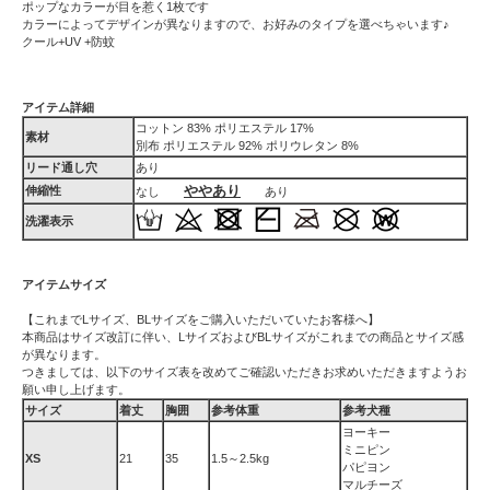
ポップなカラーが目を惹く1枚です
カラーによってデザインが異なりますので、お好みのタイプを選べちゃいます♪
クール+UV +防蚊
アイテム詳細
コットン 83% ポリエステル 17%
素材
別布 ポリエステル 92% ポリウレタン 8%
リード通し穴
あり
ややあり
伸縮性
なし
あり
洗濯表示
アイテムサイズ
【これまでLサイズ、BLサイズをご購入いただいていたお客様へ】
本商品はサイズ改訂に伴い、LサイズおよびBLサイズがこれまでの商品とサイズ感
が異なります。
つきましては、以下のサイズ表を改めてご確認いただきお求めいただきますようお
願い申し上げます。
サイズ
着丈
胸囲
参考体重
参考犬種
ヨーキー
ミニピン
XS
21
35
1.5～2.5kg
パピヨン
マルチーズ