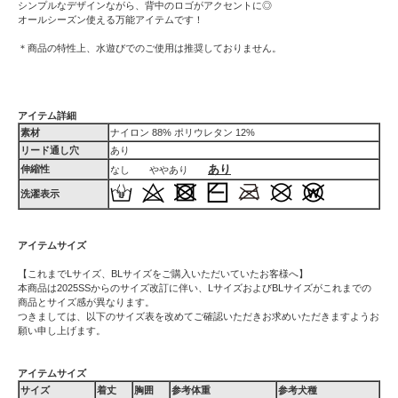
シンプルなデザインながら、背中のロゴがアクセントに◎
オールシーズン使える万能アイテムです！
＊商品の特性上、水遊びでのご使用は推奨しておりません。
アイテム詳細
素材
ナイロン 88% ポリウレタン 12%
リード通し穴
あり
あり
伸縮性
なし ややあり
洗濯表示
アイテムサイズ
【これまでLサイズ、BLサイズをご購入いただいていたお客様へ】
本商品は2025SSからのサイズ改訂に伴い、LサイズおよびBLサイズがこれまでの
商品とサイズ感が異なります。
つきましては、以下のサイズ表を改めてご確認いただきお求めいただきますようお
願い申し上げます。
アイテムサイズ
サイズ
着丈
胸囲
参考体重
参考犬種