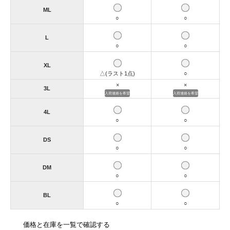
ML
○
○
L
○
○
XL
△(ラスト1点)
○
×
×
3L
入荷連絡を希望
入荷連絡を希望
4L
○
○
DS
○
○
DM
○
○
BL
○
○
価格と在庫を一覧で確認する