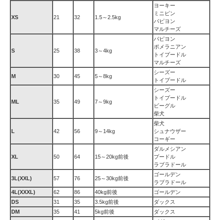
ヨーキー
ミニピン
XS
21
32
1.5～2.5kg
パピヨン
マルチーズ
パピヨン
ポメラニアン
S
25
38
3～4kg
トイプードル
マルチーズ
シーズー
M
30
45
5～8kg
トイプードル
シーズー
トイプードル
ML
35
49
7～9kg
ビーグル
柴犬
柴犬
L
42
56
9～14kg
シュナウザー
コーギー
ダルメシアン
XL
50
64
15～20kg前後
プードル
ラブラドール
ゴールデン
3L(XXL)
57
76
25～30kg前後
ラブラドール
4L(XXXL)
62
86
40kg前後
ゴールデン
DS
31
35
3.5kg前後
ダックス
DM
35
41
5kg前後
ダックス