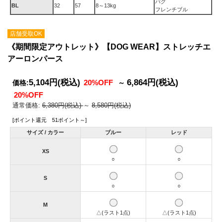
パグ
BL
32
57
8～13kg
フレンチブル
店舗受取OK
《期間限定アウトレット》【DOG WEAR】ストレッチエ
アーロンパース
5,104円
(税込)
6,864円
(税込)
20%OFF
価格:
～
20%OFF
通常価格:
6,380円(税込)
～
8,580円(税込)
[ポイント還元 51ポイント～]
サイズ / カラー
ブルー
レッド
XS
○
○
S
○
○
M
△(ラスト1点)
△(ラスト1点)