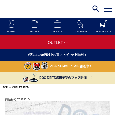
t
o
g
g
l
e
n
WOMEN
UNISEX
GOODS
DOG WEAR
DOG GOODS
a
v
i
OUTLET>>
g
a
t
税込11,000円以上お買い上げで送料無料！
i
o
n
2026 SUMMER FAIR開催中！
DOG DEPT35周年記念フェア開催中！
TOP
>
OUTLET ITEM
商品番号:75373010