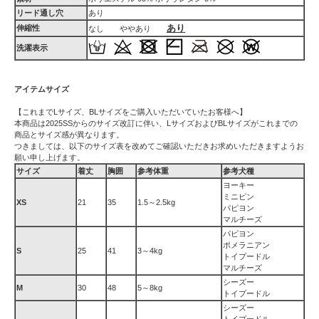
リード通し穴
あり
あり
伸縮性
なし ややあり
洗濯表示
アイテムサイズ
【これまでLサイズ、BLサイズをご購入いただいていたお客様へ】
本商品は2025SSからのサイズ改訂に伴い、LサイズおよびBLサイズがこれまでの
商品とサイズ感が異なります。
つきましては、以下のサイズ表を改めてご確認いただきお求めいただきますようお
願い申し上げます。
サイズ
着丈
胸囲
参考体重
参考犬種
ヨーキー
ミニピン
XS
21
35
1.5～2.5kg
パピヨン
マルチーズ
パピヨン
ポメラニアン
S
25
41
3～4kg
トイプードル
マルチーズ
シーズー
M
30
48
5～8kg
トイプードル
シーズー