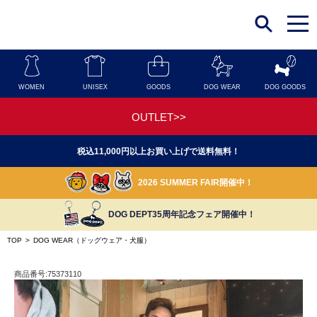
t
o
g
g
l
e
n
WOMEN
UNISEX
GOODS
DOG WEAR
DOG GOODS
a
v
i
OUTLET>>
g
a
t
税込11,000円以上お買い上げで送料無料！
i
o
n
2026 SUMMER FAIR開催中！
DOG DEPT35周年記念フェア開催中！
TOP
>
DOG WEAR（ドッグウェア・犬服）
商品番号:75373110