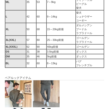
トイプードル
ML
35
53
7～9kg
ビーグル
柴犬
柴犬
L
42
60
9～14kg
シュナウザー
コーギー
ダルメシアン
XL
50
68
15～20kg前後
プードル
ラブラドール
ゴールデン
3L(XXL)
57
80
25～30kg前後
ラブラドール
4L(XXXL)
62
90
40kg前後
ゴールデン
DS
31
38
3.5kg前後
ダックス
DM
35
46
5kg前後
ダックス
パグ
BL
32
60
8～13kg
フレンチブル
ペアルックアイテム