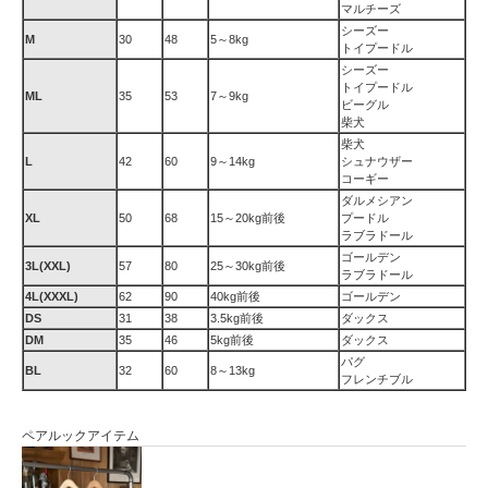
マルチーズ
シーズー
M
30
48
5～8kg
トイプードル
シーズー
トイプードル
ML
35
53
7～9kg
ビーグル
柴犬
柴犬
L
42
60
9～14kg
シュナウザー
コーギー
ダルメシアン
XL
50
68
15～20kg前後
プードル
ラブラドール
ゴールデン
3L(XXL)
57
80
25～30kg前後
ラブラドール
4L(XXXL)
62
90
40kg前後
ゴールデン
DS
31
38
3.5kg前後
ダックス
DM
35
46
5kg前後
ダックス
パグ
BL
32
60
8～13kg
フレンチブル
ペアルックアイテム