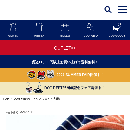
t
o
g
g
l
e
n
WOMEN
UNISEX
GOODS
DOG WEAR
DOG GOODS
a
v
i
OUTLET>>
g
a
t
税込11,000円以上お買い上げで送料無料！
i
o
n
2026 SUMMER FAIR開催中！
DOG DEPT35周年記念フェア開催中！
TOP
>
DOG WEAR（ドッグウェア・犬服）
商品番号:75373130