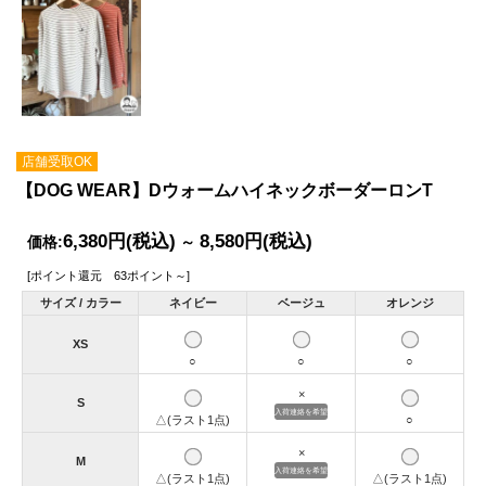
店舗受取OK
【DOG WEAR】DウォームハイネックボーダーロンT
6,380円
(税込)
8,580円
(税込)
価格:
～
[ポイント還元 63ポイント～]
サイズ / カラー
ネイビー
ベージュ
オレンジ
XS
○
○
○
×
S
入荷連絡を希望
△(ラスト1点)
○
×
M
入荷連絡を希望
△(ラスト1点)
△(ラスト1点)