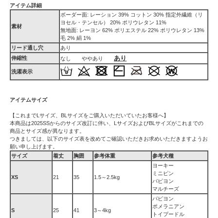
アイテム詳細
ボーダー面: レーション 39% コットン 30% 指定外繊維（リ
ヨセル・テンセル） 20% ポリウレタン 11%
素材
無地面: レーヨン 62% ポリエステル 22% ポリウレタン 13%
毛 2% 絹 1%
リード通し穴
あり
あり
伸縮性
なし ややあり
洗濯表示
アイテムサイズ
【これまでLサイズ、BLサイズをご購入いただいていたお客様へ】
本商品は2025SSからのサイズ改訂に伴い、LサイズおよびBLサイズがこれまでの
商品とサイズ感が異なります。
つきましては、以下のサイズ表を改めてご確認いただきお求めいただきますようお
願い申し上げます。
サイズ
着丈
胸囲
参考体重
参考犬種
ヨーキー
ミニピン
XS
21
35
1.5～2.5kg
パピヨン
マルチーズ
パピヨン
ポメラニアン
S
25
41
3～4kg
トイプードル