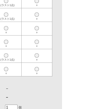
○
○
○
○