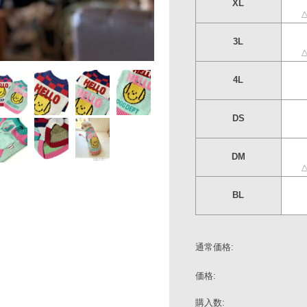
4L
○
DS
○
DM
△(ラスト1点)
BL
○
通常価格:
－
－
価格:
購入数:
個
この商品について問い合わせる