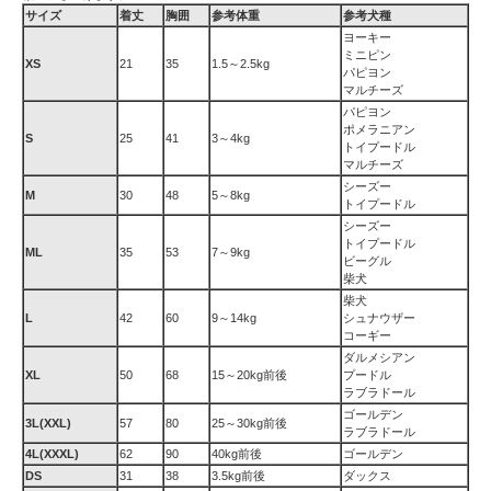
サイズ
着丈
胸囲
参考体重
参考犬種
ヨーキー
ミニピン
XS
21
35
1.5～2.5kg
パピヨン
マルチーズ
パピヨン
ポメラニアン
S
25
41
3～4kg
トイプードル
マルチーズ
シーズー
M
30
48
5～8kg
トイプードル
シーズー
トイプードル
ML
35
53
7～9kg
ビーグル
柴犬
柴犬
L
42
60
9～14kg
シュナウザー
コーギー
ダルメシアン
XL
50
68
15～20kg前後
プードル
ラブラドール
ゴールデン
3L(XXL)
57
80
25～30kg前後
ラブラドール
4L(XXXL)
62
90
40kg前後
ゴールデン
DS
31
38
3.5kg前後
ダックス