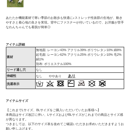
あたたか機能素材で寒い季節のお散歩も快適に♪ストレッチ性抜群の生地が、動き
やすさと着心地の良さを実現。背中にファスナーが付いているので、お洋服が苦手
なわんちゃんでも着脱が簡単◎
アイテム詳細
無地面: レーヨン43% アクリル39% ポリウレタン10% 綿8%
起毛面: レーヨン62% アクリル25% ポリウレタン10% 毛2%
素材
絹1%
別布: ポリエステル100%
リード通し穴
なし
あり
伸縮性
なし ややあり
洗濯表示
アイテムサイズ
【これまでLサイズ、BLサイズをご購入いただいていたお客様へ】
本商品はサイズ改訂に伴い、LサイズおよびBLサイズがこれまでの商品とサイズ感
が異なります。
つきましては、以下のサイズ表を改めてご確認いただきお求めいただきますようお
願い申し上げます。