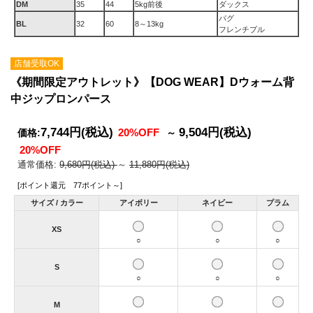
DM
35
44
5kg前後
ダックス
パグ
BL
32
60
8～13kg
フレンチブル
店舗受取OK
《期間限定アウトレット》【DOG WEAR】Dウォーム背
中ジップロンパース
7,744円
(税込)
9,504円
(税込)
20%OFF
価格:
～
20%OFF
通常価格:
9,680円(税込)
～
11,880円(税込)
[ポイント還元 77ポイント～]
サイズ / カラー
アイボリー
ネイビー
プラム
XS
○
○
○
S
○
○
○
M