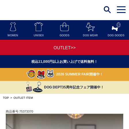
t
o
g
g
l
e
n
WOMEN
UNISEX
GOODS
DOG WEAR
DOG GOODS
a
v
i
OUTLET>>
g
a
t
税込11,000円以上お買い上げで送料無料！
i
o
n
2026 SUMMER FAIR開催中！
DOG DEPT35周年記念フェア開催中！
TOP
>
OUTLET ITEM
商品番号:75373370