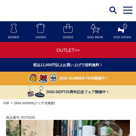
t
o
g
g
l
e
n
WOMEN
UNISEX
GOODS
DOG WEAR
DOG GOODS
a
v
i
OUTLET>>
g
a
t
税込11,000円以上お買い上げで送料無料！
i
o
n
2026 SUMMER FAIR開催中！
DOG DEPT35周年記念フェア開催中！
TOP
>
DOG GOODS(ドッグ/犬雑貨)
商品番号:75375020