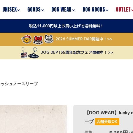
UNISEX
GOODS
DOG WEAR
DOG GOODS
OUTLET
税込11,000円以上お買い上げで送料無料！
2026 SUMMER FAIR開催中！>>
DOG DEPT35周年記念フェア開催中！>>
ic メッシュノースリーブ
【DOG WEAR】lucky dog graph
ーブ
店舗受取OK
価格:
5,280円
7,48
(税込)
～
[ポイント還元 52ポイント