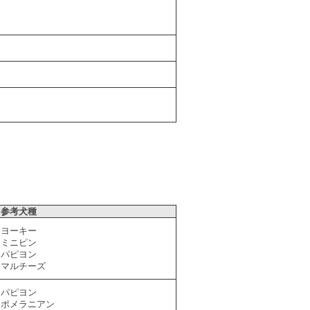
参考犬種
ヨーキー
ミニピン
パピヨン
マルチーズ
パピヨン
ポメラニアン