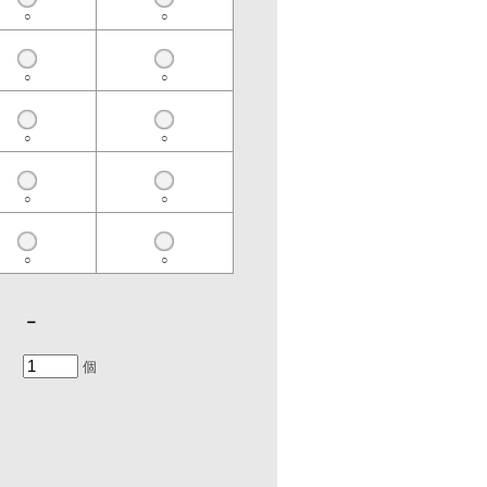
○
○
○