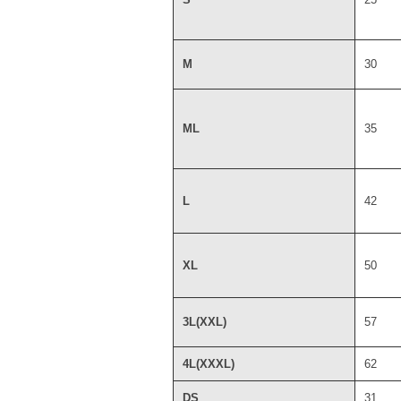
M
30
ML
35
L
42
XL
50
3L(XXL)
57
4L(XXXL)
62
DS
31