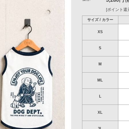
サイズ / カラー
レッド
XS
○
S
○
M
○
ML
○
L
○
XL
○
3L
○
4L
○