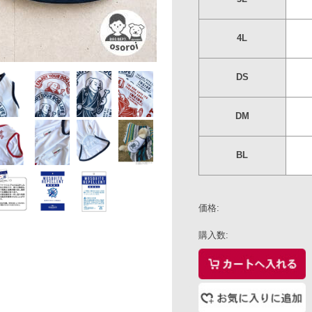
DS
○
DM
○
BL
○
－
価格:
購入数:
個
この商品について問い合わせる