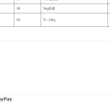
46
5kg前後
60
8～13kg