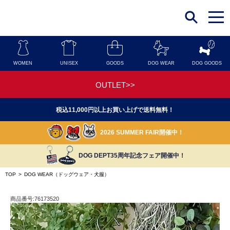
t
o
g
g
l
e
n
WOMEN
UNISEX
GOODS
DOG WEAR
DOG GOODS
a
v
i
OUTLET>>
g
a
t
税込11,000円以上お買い上げで送料無料！
i
o
n
2026 SUMMER FAIR開催中！
DOG DEPT35周年記念フェア開催中！
TOP
>
DOG WEAR（ドッグウェア・犬服）
商品番号:76173520