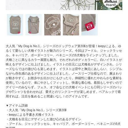
大人気「My Dog is No.1」シリーズのドッグウェア第3弾が登場！leepyによる、ゆ
るくて愛らしい犬種イラストが魅力のシリーズ。今回はプードル、ジャックラッセ
ル、キャバリア、ボーダーコリー、ペキニーズの5犬種をラインナップしました。
犬種ごとに異なるカラー展開も魅力。それぞれのボディカラーに、白いイラストが
映えるデザインに仕上げました。イラストの目元には犬種名がデザインされ、シリ
ーズならではの遊び心も楽しめます。イラストは背中と胸元にあしらい、シンプル
ながら存在感のあるデザインに仕上げました。ノースリーブ仕様なので、腕まわり
が動きやすく、お散歩やお出かけにもぴったり。伸縮性に優れたやわらかな素材を
使用しているので、体にやさしくフィットし、快適な着心地。着脱もしやすいので
デイリーのみならず、フェス、オフ会などの犬種イベントにも◎同シリーズのバッ
グやTシャツを合わせれば、愛犬とのリンクコーデが楽しめます。ペアルックで着
用すれば、注目を集めること間違いなし！のアイテムです。
▼アイテム詳細
・大人気「My Dog is No.1」シリーズ第3弾
・leepyによる手書き犬種イラスト
・犬種名を目元にデザインした遊び心のあるデザイン
・プードル、ジャックラッセル、キャバリア、ボーダーコリー、ペキニーズの5犬