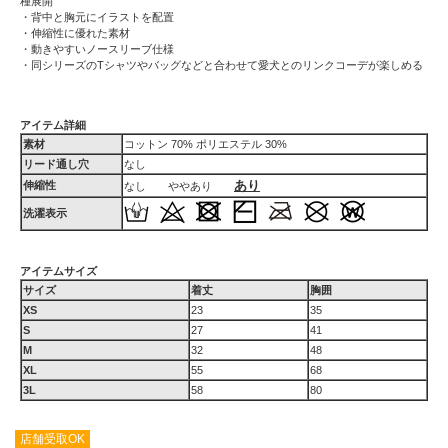
種展開
・背中と胸元にイラストを配置
・伸縮性に優れた素材
・動きやすいノースリーブ仕様
・同シリーズのTシャツやバッグなどと合わせて愛犬とのリンクコーデが楽しめる
アイテム詳細
素材
コットン 70% ポリエステル 30%
リード通し穴
なし
あり
伸縮性
なし ややあり
洗濯表示
アイテムサイズ
サイズ
着丈
胸囲
XS
23
35
S
27
41
M
32
48
XL
55
68
3L
58
80
店舗受取OK