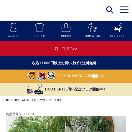
t
o
g
g
l
e
n
WOMEN
UNISEX
GOODS
DOG WEAR
DOG GOODS
a
v
i
OUTLET>>
g
a
t
税込11,000円以上お買い上げで送料無料！
i
o
n
2026 SUMMER FAIR開催中！
DOG DEPT35周年記念フェア開催中！
TOP
>
DOG WEAR（ドッグウェア・犬服）
商品番号:76173523