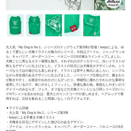
大人気「My Dog is No.1」シリーズのドッグウェア第3弾が登場！leepyによる、ゆ
るくて愛らしい犬種イラストが魅力のシリーズ。今回はプードル、ジャックラッセ
ル、キャバリア、ボーダーコリー、ペキニーズの5犬種をラインナップしました。
犬種ごとに異なるカラー展開も魅力。それぞれのボディカラーに、白いイラストが
映えるデザインに仕上げました。イラストの目元には犬種名がデザインされ、シリ
ーズならではの遊び心も楽しめます。イラストは背中と胸元にあしらい、シンプル
ながら存在感のあるデザインに仕上げました。ノースリーブ仕様なので、腕まわり
が動きやすく、お散歩やお出かけにもぴったり。伸縮性に優れたやわらかな素材を
使用しているので、体にやさしくフィットし、快適な着心地。着脱もしやすいので
デイリーのみならず、フェス、オフ会などの犬種イベントにも◎同シリーズのバッ
グやTシャツを合わせれば、愛犬とのリンクコーデが楽しめます。ペアルックで着
用すれば、注目を集めること間違いなし！のアイテムです。
▼アイテム詳細
・大人気「My Dog is No.1」シリーズ第3弾
・leepyによる手書き犬種イラスト
・犬種名を目元にデザインした遊び心のあるデザイン
・プードル、ジャックラッセル、キャバリア、ボーダーコリー、ペキニーズの5犬