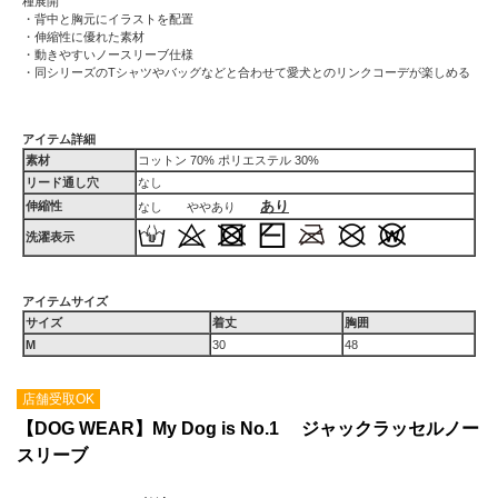
種展開
・背中と胸元にイラストを配置
・伸縮性に優れた素材
・動きやすいノースリーブ仕様
・同シリーズのTシャツやバッグなどと合わせて愛犬とのリンクコーデが楽しめる
アイテム詳細
素材
コットン 70% ポリエステル 30%
リード通し穴
なし
あり
伸縮性
なし ややあり
洗濯表示
アイテムサイズ
サイズ
着丈
胸囲
M
30
48
店舗受取OK
【DOG WEAR】My Dog is No.1 ジャックラッセルノー
スリーブ