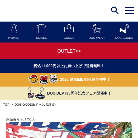
t
o
g
g
l
e
n
WOMEN
UNISEX
GOODS
DOG WEAR
DOG GOODS
a
v
i
OUTLET>>
g
a
t
税込11,000円以上お買い上げで送料無料！
i
o
n
2026 SUMMER FAIR開催中！
DOG DEPT35周年記念フェア開催中！
TOP
>
DOG GOODS(ドッグ/犬雑貨)
商品番号:76175130