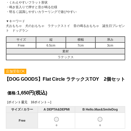
・くわえやすいフラット形状
・鳴き笛入りで押すと音が鳴る仕様
・明るく認識しやすいカラーリングで遊びやすい
▼キーワード
犬おもちゃ 犬のおもちゃ ラテックストイ 音の鳴るおもちゃ 誕生日プレゼン
ト ドッグラン
サイズ
縦
横幅
厚み
Free
6.5cm
7cm
3cm
素材
ラテックス
店舗受取OK
【DOG GOODS】Flat Circle ラテックスTOY 2個セット
1,650円
(税込)
価格:
[ポイント還元 16ポイント～]
サイズ / カラー
A DEPTA&DEPMI
B Hello.Max&SmileDog
Free
○
○