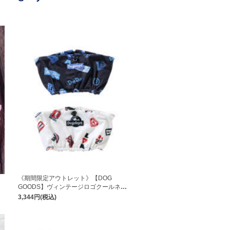
《期間限定アウトレット》【DOG
GOODS】ヴィンテージロゴクールネッ
ク
3,344円(税込)