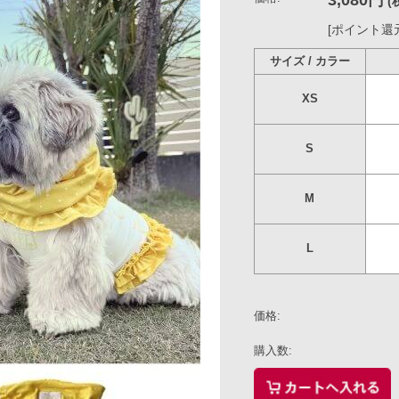
サイズ / カラー
ピンク
XS
○
S
○
M
○
L
○
－
価格:
購入数:
個
この商品について問い合わせる