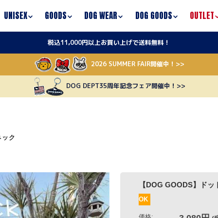
UNISEX
GOODS
DOG WEAR
DOG GOODS
OUTLET
税込11,000円以上お買い上げで送料無料！
2026 SUMMER FAIR開催中！>>
DOG DEPT35周年記念フェア開催中！>>
ネック
【DOG GOODS】ドットフリルクー
OK
価格:
3,080円
4,18
(税込)
～
[ポイント還元 30ポイント