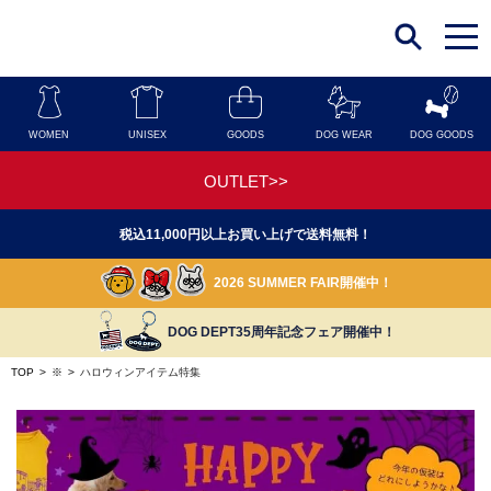
t
o
g
g
l
e
n
WOMEN
UNISEX
GOODS
DOG WEAR
DOG GOODS
a
v
i
OUTLET>>
g
a
t
税込11,000円以上お買い上げで送料無料！
i
o
n
2026 SUMMER FAIR開催中！
DOG DEPT35周年記念フェア開催中！
TOP
>
※
>
ハロウィンアイテム特集