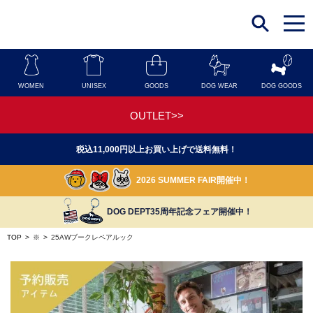
t
o
g
g
l
e
n
WOMEN
UNISEX
GOODS
DOG WEAR
DOG GOODS
a
v
i
OUTLET>>
g
a
t
税込11,000円以上お買い上げで送料無料！
i
o
n
2026 SUMMER FAIR開催中！
DOG DEPT35周年記念フェア開催中！
TOP
>
※
>
25AWブークレペアルック