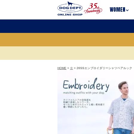
WOMEN
HOME
>
※
> 26SSエンブロイダリーシャツペアルック