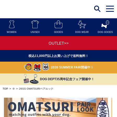
t
o
g
g
l
e
n
WOMEN
UNISEX
GOODS
DOG WEAR
DOG GOODS
a
v
i
OUTLET>>
g
a
t
税込11,000円以上お買い上げで送料無料！
i
o
n
2026 SUMMER FAIR開催中！
DOG DEPT35周年記念フェア開催中！
TOP
>
※
>
26SS OMATSURIペアルック