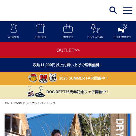
t
o
g
g
l
e
n
WOMEN
UNISEX
GOODS
DOG WEAR
DOG GOODS
a
v
i
OUTLET>>
g
a
t
税込11,000円以上お買い上げで送料無料！
i
o
n
2026 SUMMER FAIR開催中！
DOG DEPT35周年記念フェア開催中！
TOP
>
25SSドライタッチペアルック