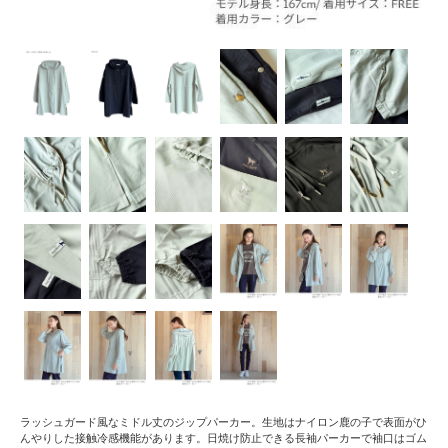
ラッシュガード風なミドル丈のジップパーカー。生地はナイロン鹿の子で表面がひ
んやりした接触冷感機能があります。日焼け防止できる長袖パーカーで袖口はゴム