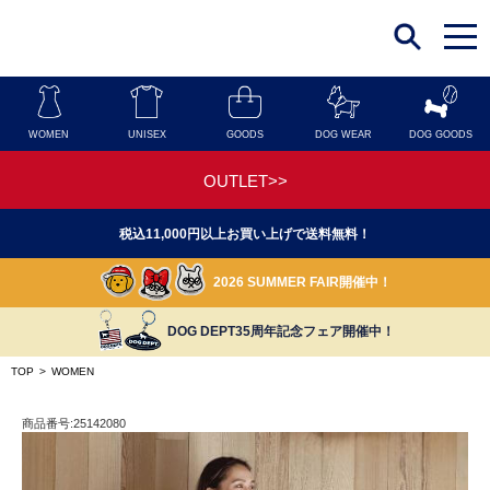
t
o
g
g
l
e
n
WOMEN
UNISEX
GOODS
DOG WEAR
DOG GOODS
a
v
i
OUTLET>>
g
a
t
税込11,000円以上お買い上げで送料無料！
i
o
n
2026 SUMMER FAIR開催中！
DOG DEPT35周年記念フェア開催中！
TOP
>
WOMEN
商品番号:25142080