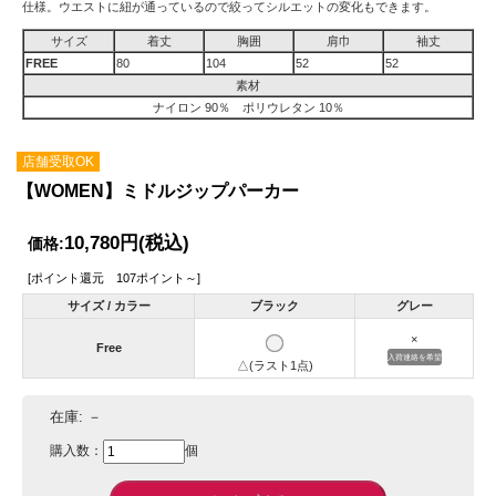
仕様。ウエストに紐が通っているので絞ってシルエットの変化もできます。
サイズ
着丈
胸囲
肩巾
袖丈
FREE
80
104
52
52
素材
ナイロン 90％ ポリウレタン 10％
店舗受取OK
【WOMEN】ミドルジップパーカー
10,780円
(税込)
価格:
[ポイント還元 107ポイント～]
サイズ / カラー
ブラック
グレー
×
Free
入荷連絡を希望
△(ラスト1点)
在庫:
－
購入数：
個