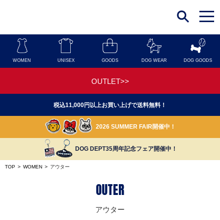
t
o
g
g
l
e
n
WOMEN
UNISEX
GOODS
DOG WEAR
DOG GOODS
a
v
i
OUTLET>>
g
a
t
税込11,000円以上お買い上げで送料無料！
i
o
n
2026 SUMMER FAIR開催中！
DOG DEPT35周年記念フェア開催中！
TOP
>
WOMEN
>
アウター
OUTER
アウター