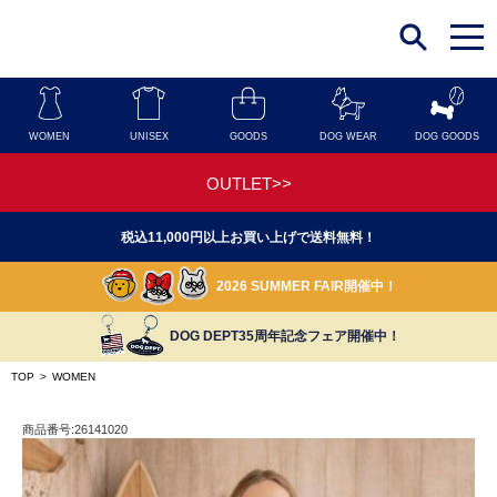
t
o
g
g
l
e
n
WOMEN
UNISEX
GOODS
DOG WEAR
DOG GOODS
a
v
i
OUTLET>>
g
a
t
税込11,000円以上お買い上げで送料無料！
i
o
n
2026 SUMMER FAIR開催中！
DOG DEPT35周年記念フェア開催中！
TOP
>
WOMEN
商品番号:26141020