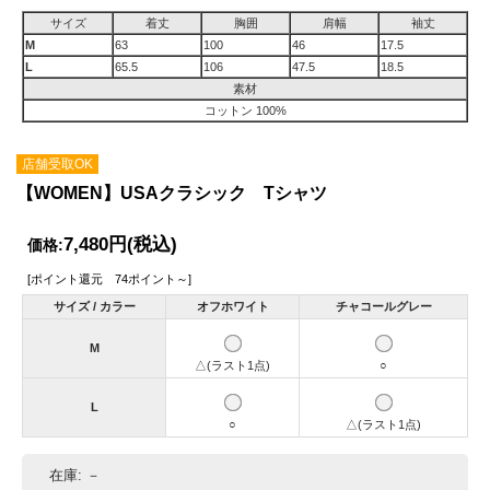
サイズ
着丈
胸囲
肩幅
袖丈
M
63
100
46
17.5
L
65.5
106
47.5
18.5
素材
コットン 100%
店舗受取OK
【WOMEN】USAクラシック Tシャツ
7,480円
(税込)
価格:
[ポイント還元 74ポイント～]
サイズ / カラー
オフホワイト
チャコールグレー
M
△(ラスト1点)
○
L
○
△(ラスト1点)
在庫:
－