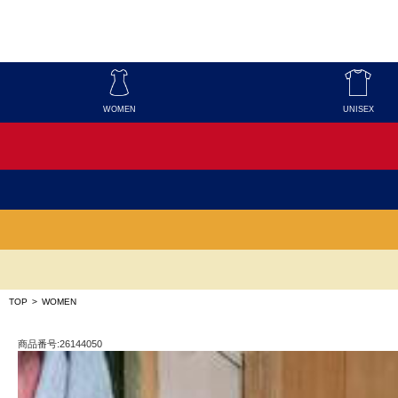
WOMEN
UNISEX
TOP
>
WOMEN
商品番号:26144050