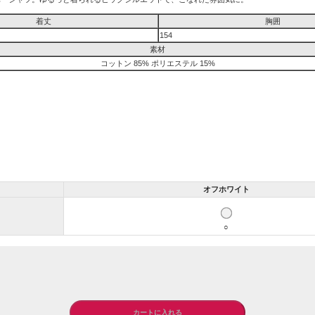
着丈
胸囲
154
素材
コットン 85% ポリエステル 15%
オフホワイト
○