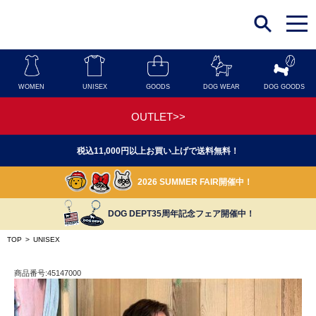
t
o
g
g
l
e
n
WOMEN
UNISEX
GOODS
DOG WEAR
DOG GOODS
a
v
i
OUTLET>>
g
a
t
税込11,000円以上お買い上げで送料無料！
i
o
n
2026 SUMMER FAIR開催中！
DOG DEPT35周年記念フェア開催中！
TOP
>
UNISEX
商品番号:45147000