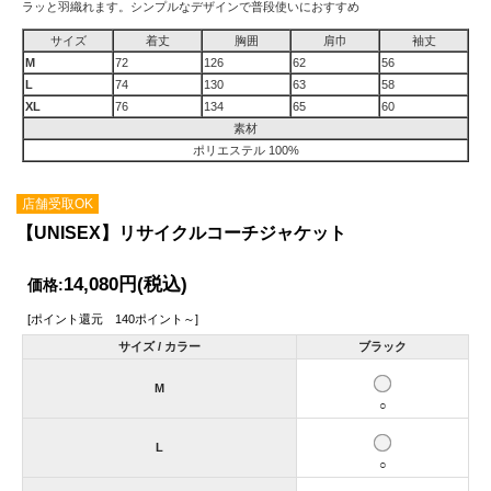
ラッと羽織れます。シンプルなデザインで普段使いにおすすめ
サイズ
着丈
胸囲
肩巾
袖丈
M
72
126
62
56
L
74
130
63
58
XL
76
134
65
60
素材
ポリエステル 100%
店舗受取OK
【UNISEX】リサイクルコーチジャケット
14,080円
(税込)
価格:
[ポイント還元 140ポイント～]
サイズ / カラー
ブラック
M
○
L
○