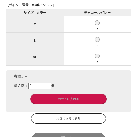
[ポイント還元 83ポイント～]
サイズ / カラー
チャコールグレー
M
○
L
○
XL
○
在庫:
－
購入数：
個