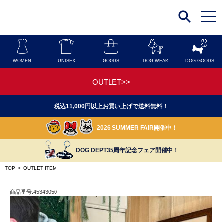
t
o
g
g
l
e
n
WOMEN
UNISEX
GOODS
DOG WEAR
DOG GOODS
a
v
i
OUTLET>>
g
a
t
税込11,000円以上お買い上げで送料無料！
i
o
n
2026 SUMMER FAIR開催中！
DOG DEPT35周年記念フェア開催中！
TOP
>
OUTLET ITEM
商品番号:45343050