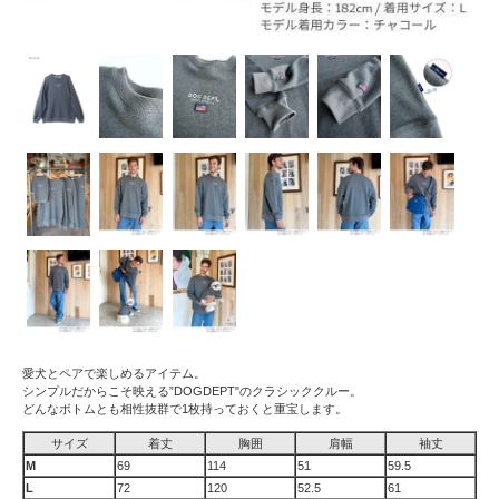
愛犬とペアで楽しめるアイテム。
シンプルだからこそ映える”DOGDEPT"のクラシッククルー。
どんなボトムとも相性抜群で1枚持っておくと重宝します。
サイズ
着丈
胸囲
肩幅
袖丈
M
69
114
51
59.5
L
72
120
52.5
61