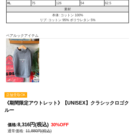
XL
75
126
54
62.5
素材
本体: コットン 100%
リブ: コットン 95% ポリウレタン 5%
ペアルックアイテム
店舗受取OK
《期間限定アウトレット》【UNISEX】クラシックロゴク
ルー
8,316円
(税込)
30%OFF
価格:
通常価格:
11,880円(税込)