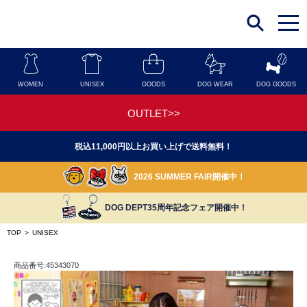
t
o
g
g
l
e
n
WOMEN
UNISEX
GOODS
DOG WEAR
DOG GOODS
a
v
i
OUTLET>>
g
a
t
税込11,000円以上お買い上げで送料無料！
i
o
n
2026 SUMMER FAIR開催中！
DOG DEPT35周年記念フェア開催中！
TOP
>
UNISEX
商品番号:45343070