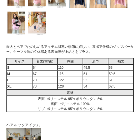
愛犬とペアでたのしめるアイテム肌寒い季節に嬉しい、裏ボア仕様のジップパーカ
ー。ケーブル調の立体感ある表面感が上品さをプラス。
サイズ
着丈(前/後)
胸囲
肩巾
袖丈
S
64
110
49.5
58
M
67
116
51
59.5
L
70
122
52
61
XL
73
128
54
62.5
素材
表面: ポリエステル 95% ポリウレタン 5%
裏面: ポリエステル 100%
リブ: ポリエステル 95% ポリウレタン 5%
ペアルックアイテム