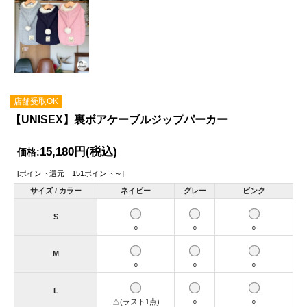
店舗受取OK
【UNISEX】裏ボアケーブルジップパーカー
15,180円
(税込)
価格:
[ポイント還元 151ポイント～]
サイズ / カラー
ネイビー
グレー
ピンク
S
○
○
○
M
○
○
○
L
△(ラスト1点)
○
○