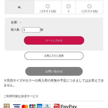
XL
△(ラスト1点)
○
△(ラスト1点)
在庫:
－
購入数：
個
お問い合わせ
ご利用可能な決済サービス