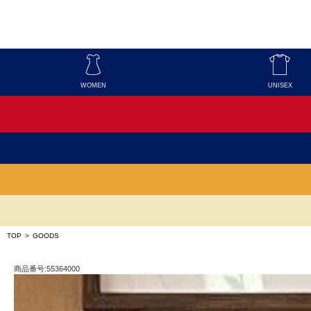
WOMEN
UNISEX
TOP
>
GOODS
商品番号:55364000