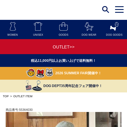
t
o
g
g
l
e
n
WOMEN
UNISEX
GOODS
DOG WEAR
DOG GOODS
a
v
i
OUTLET>>
g
a
t
税込11,000円以上お買い上げで送料無料！
i
o
n
2026 SUMMER FAIR開催中！
DOG DEPT35周年記念フェア開催中！
TOP
>
OUTLET ITEM
商品番号:55364030