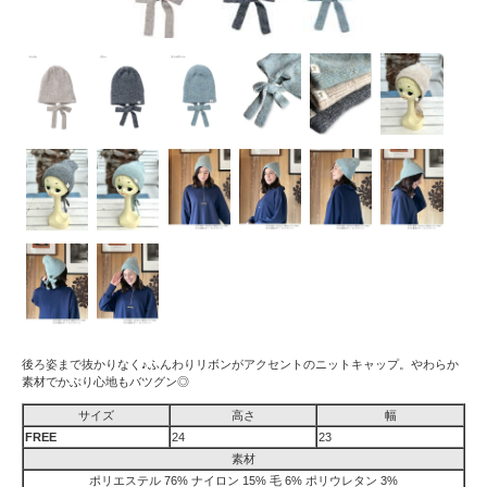
後ろ姿まで抜かりなく♪ふんわりリボンがアクセントのニットキャップ。やわらか
素材でかぶり心地もバツグン◎
サイズ
高さ
幅
FREE
24
23
素材
ポリエステル 76% ナイロン 15% 毛 6% ポリウレタン 3%