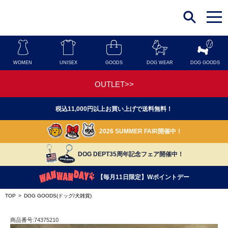
t
o
g
g
l
e
n
WOMEN
UNISEX
GOODS
DOG WEAR
DOG GOODS
a
v
i
OUTLET>>
g
a
t
税込11,000円以上お買い上げで送料無料！
i
o
n
2026 SUMMER FAIR開催中！
DOG DEPT35周年記念フェア開催中！
【毎月11日限定】Wポイントデー
TOP
>
DOG GOODS(ドッグ/犬雑貨)
商品番号:74375210